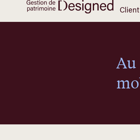
Client
Au 
mob