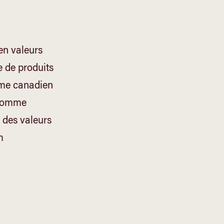
en valeurs
e de produits
sme canadien
 comme
 des valeurs
m