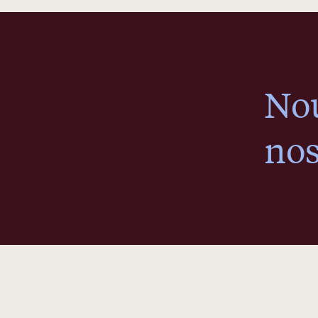
No
nos