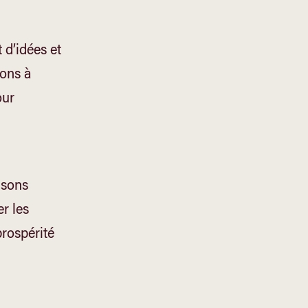
 d’idées et
ions à
our
isons
er les
prospérité