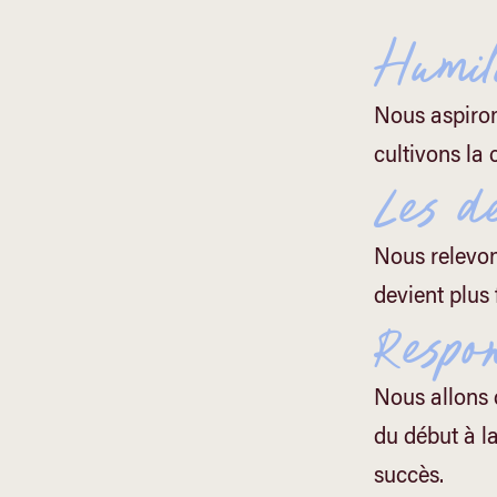
Humili
Nous aspiron
cultivons la 
Les dé
Nous relevons
devient plus 
Respon
Nous allons 
du début à la
succès.